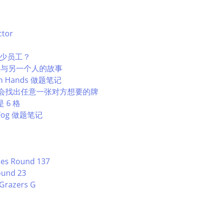
ctor
少员工？
鳄鱼与另一个人的故事
oth Hands 做题笔记
6 次机会找出任意一张对方想要的牌
是 6 格
o Fog 做题笔记
ces Round 137
ound 23
Grazers G