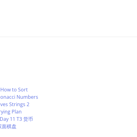
 How to Sort
bonacci Numbers
es Strings 2
ying Plan
 Day 11 T3 货币
5 双面棋盘