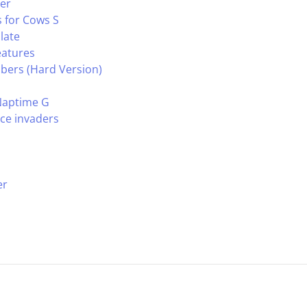
er
 for Cows S
late
eatures
ers (Hard Version)
Naptime G
ce invaders
er