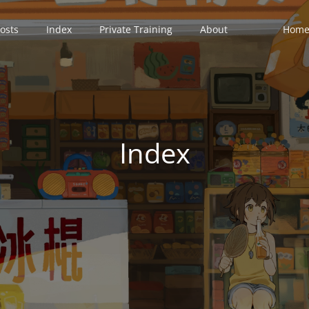
osts
Index
Private Training
About
Home 
Index