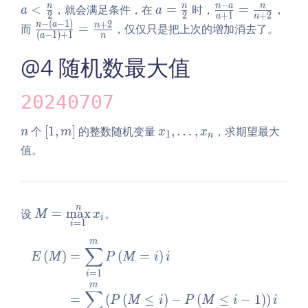
{n!}
+
-
<
−
a
\f
n
n
n
a
n
<
，就会满足条件，在
=
时，
=
，
a}
r
c
a
a
{\le
2
2
+
1
+
2
a
n
1
a
\f
=
ra
−
(
−
1
)
\fr
+
2
n
a
{a
a
n
n
而
=
，仅仅只是把上次的增加消去了。
ft(n
(
−
1
)
+
1
r
a
n
\f
c
ac
+
c
2
- b
a
r
{n
{n
1}
n
@4 随机数最大值
\rig
c
a
-
-
2
h
n
c
a}
\le
t)!}
20240707
2
n
{a
ft
2
+
(a
n
\l
x
个
[
1
,
]
的整数随机变量
,
…
,
，求期望最大
n
m
x
x
1}
1
- 1
n
ef
_
值。
=
\ri
t
1,
\f
gh
[1,
\l
ra
t)}
m
d
c
{\l
\r
o
n
M
n
设
=
m
a
x
。
M
x
eft
i
ig
t
=
1
i
=
{n
(a
h
s,
\m
m
+
\begin{aligned} E\left(M\r
- 1
∑
t]
x
(
)
=
(
=
)
E
M
P
M
i
i
ax
2}
\ri
_
\li
=
1
i
gh
m
n
mi
∑
t)
=
(
(
≤
)
−
(
≤
−
1
)
)
P
M
i
P
M
i
i
ts_