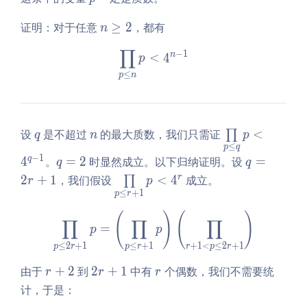
t)!
\e
n
证明：对于任意
≥
2
，都有
n
qu
\g
∏
\prod\limits_{p \leq n} p 
−
1
iv
n
eq
<
4
p
1
2
≤
p
n
\c
do
t
q
n
\p
设
是不超过
的最大质数，我们只需证
<
∏
\l
q
n
p
ro
≤
p
q
eft
−
1
q
q
q
4
。
=
2
时显然成立。以下归纳证明。设
=
q
q
d
(p
=
=
\p
\li
r
2
+
1
，我们假设
<
4
成立。
∏
r
p
- 1
2
2
ro
≤
+
1
mi
p
r
\r
r
d
ts
ig
(
)
(
)
\prod\limits_{p \leq 2r + 
∏
∏
∏
+
\li
_
=
h
p
p
1
mi
{p
t)
≤
2
+
1
≤
+
1
+
1
<
≤
2
+
1
p
r
p
r
r
p
r
ts
\l
\e
r
2
r
由于
+
2
到
2
+
1
中有
个偶数，我们不需要统
_
r
r
r
eq
qu
+
r
{p
计，于是：
q}
iv
2
+
\l
p