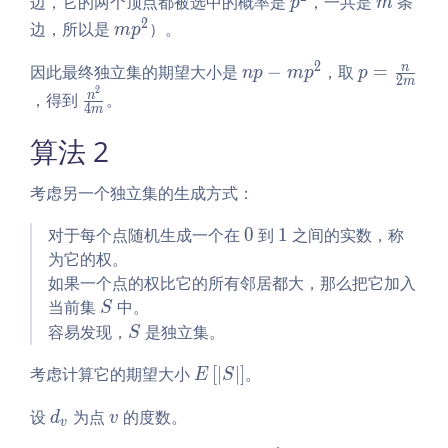
p
m
边，它的两个顶点都被选中的概率是
ve
，一共是
条
p
m
\r
^
^
rt
2
m
边，所以是
）。
m
p
ve
2
2
S
p
rt
2
n
p
\r
n
因此最终独立集的期望大小是
−
，取
=
^
n
p
m
p
p
2
m
\r
p
=
ve
2
2
\fr
n
，得到
。
ig
4
m
-
\fr
rt
ac
h
m
ac
\r
算法 2
{n
t]
p
n
ig
^
^
{2
h
2}
考虑另一个独立集的生成方式：
2
m}
t]
{4
0
1
对于每个点随机生成一个在
m}
0
到
1
之间的实数，称
为它的权。
如果一个点的权比它的所有邻居都大，那么把它加入
S
当前集
中。
S
S
容易发现，
是独立集。
S
E
考虑计算它的期望大小
[
∣
∣
]
。
E
S
\l
d
v
设
为点
的度数。
ef
d
v
v
_
t