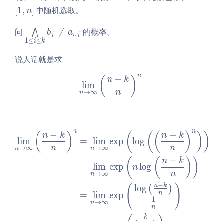
d
n
ef
[
1
,
]
中随机选取。
n
o
\r
t
t
ig
[1,
\b
问

=
的概率。
⋀
b
a
,
j
i
j
s,
h
n
ig
1
≤
≤
i
k
a
t]
\r
w
说人话就是求
_
ig
ed
k
h
ge
n
−
\lim\limits_{n \to \infty}\
(
)
n
k
l
i
m
t]
\li
n
→
∞
n
mi
ts
_
{1
n
n
−
−
\begin{aligned} \lim\limit
(
)
(
(
(
)
)
)
n
k
n
k
l
i
m
=
l
i
m
e
x
p
l
o
g
\l
n
n
→
∞
→
∞
n
n
eq
−
(
(
)
)
n
k
i
=
l
i
m
e
x
p
l
o
g
n
n
→
∞
n
\l
(
)
−
n
k
l
o
g
(
)
eq
n
=
l
i
m
e
x
p
k}
1
→
∞
n
n
b_
k