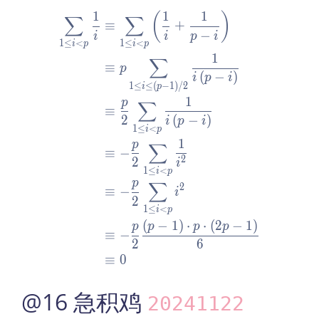
k
p
1
1
1
\begin{aligned} \sum\limit
(
)
∑
∑
≡
+
=
\r
−
i
i
p
i
2^
1
≤
<
1
≤
<
i
p
i
p
ig
1
∑
{k
ht
≡
p
(
−
)
+
i
p
i
\r
1
≤
≤
(
−
1
)
/
2
i
p
1}
flo
1
p
∑
+
≡
or
2
(
−
)
i
p
i
2^
\l
1
≤
<
i
p
1
k
p
∑
eq
≡
−
2
2
\s
i
1
≤
<
i
p
u
p
∑
2
≡
−
i
m
2
1
≤
<
\li
i
p
(
−
1
)
⋅
⋅
(
2
−
1
)
p
p
p
p
mi
≡
−
2
6
ts
≡
0
_
{p
@16 急积鸡
>
20241122
k}