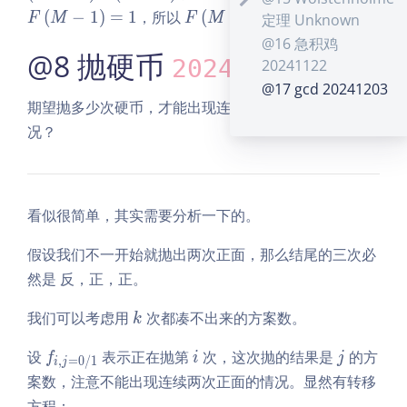
\r
eft
ft
\le
{\i
F
N
(
−
1
)
=
1
，所以
(
−
1
)
=
。
F
M
F
M
定理 Unknown
ig
(N
(N
M
ft
nft
\le
@16 急积鸡
h
\r
\ri
(1
y}
@8 抛硬币
ft
20240716
20241122
t)
ig
gh
\ri
\fr
(M
@17 gcd 20241203
-
h
t)
gh
ac
- 1
期望抛多少次硬币，才能出现连续两次正面朝上的情
F
t)
=
t)
12
\ri
况？
\l
=
\le
+
P_
gh
ef
N
ft
F
t\l
t)
t
F
(M
\le
eft
=
(x
\l
-
ft
(x
\fr
看似很简单，其实需要分析一下的。
-
eft
N
(M
\ri
ac
1
(1
\ri
- 1
gh
N
假设我们不一开始就抛出两次正面，那么结尾的三次必
\r
\r
gh
\ri
t)
M
然是 反，正，正。
ig
ig
t)
gh
h
h
F
t)
k
我们可以考虑用
次都凑不出来的方案数。
k
t)
t)
\le
=
=
ft
1
f_
i
j
设
表示正在抛第
次，这次抛的结果是
的方
f
i
j
F
(M
,
=
0
/
1
i
j
4k
{i,
案数，注意不能出现连续两次正面的情况。显然有转移
\l
- 1
+
j
ef
\ri
方程：