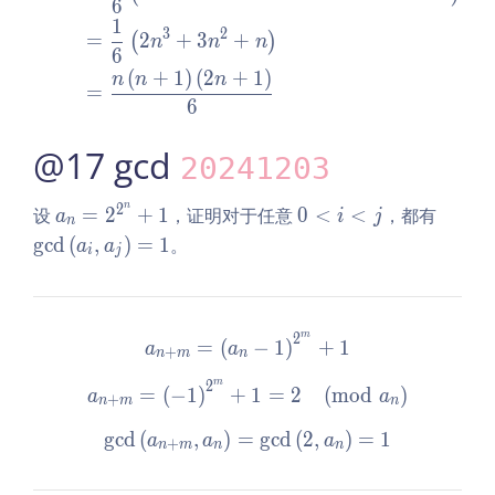
6
1
3
2
=
2
+
3
+
(
)
n
n
n
6
(
+
1
)
(
2
+
1
)
n
n
n
=
6
@17 gcd
20241203
n
2
a_
0
\g
设
=
2
+
1
，证明对于任意
0
<
<
，都有
a
i
j
n
n
<
cd
g
c
d
(
,
)
=
1
。
a
a
i
j
=
i
\l
2^
<
ef
{2
j
t
^
(a
m
2
a_{n + m} = \left(a_n - 1
=
(
−
1
)
+
1
a
a
+
n
m
n
n}
_i,
m
2
+
a_
a_{n + m} = \left(-1\rig
=
(
−
1
)
+
1
=
2
(
m
o
d
)
a
a
+
n
m
n
1
j
g
c
d
(
,
)
=
\gcd\left(a_{n + m}, a_n\r
g
c
d
(
2
,
)
=
1
\r
a
a
a
+
n
m
n
n
ig
h