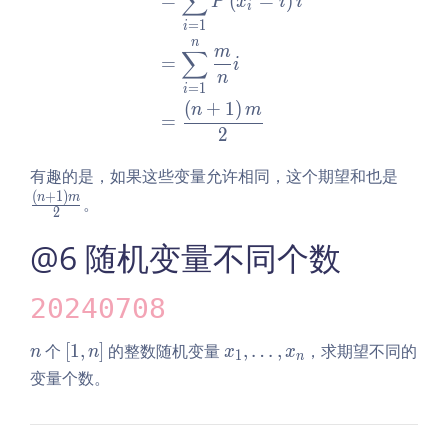
∑
=
(
=
)
{i
P
x
i
i
i
=
=
1
i
n
1}
m
∑
=
i
^
n
=
1
i
n
(
+
1
)
n
m
x_
=
2
i
\fr
有趣的是，如果这些变量允许相同，这个期望和也是
ac
(
+
1
)
n
m
。
2
{\l
eft
@6 随机变量不同个数
(n
+
20240708
1
\ri
n
\l
x
个
[
1
,
]
的整数随机变量
,
…
,
，求期望不同的
n
n
x
x
gh
1
n
ef
_
变量个数。
t)
t
1,
m}
[1,
\l
2
n
d