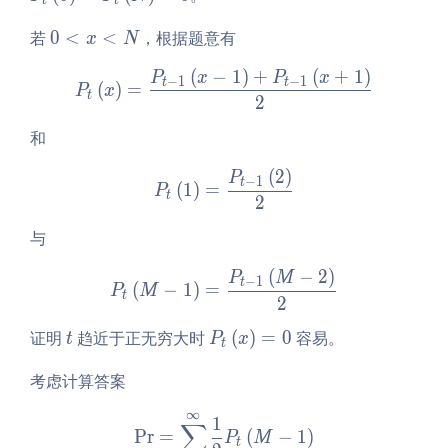
t
t
0
\l
t
\l
eft
0
若
(x
0
<
<
，根据题意有
x
N
ef
(0
<
\r
(
−
1
)
+
(
+
1
)
P_t\left(x\right) = \frac{P
P
x
P
x
t
\r
x
ig
−
1
−
1
t
t
(
)
=
P
x
t
2
(x
ig
<
h
\r
h
N
t)
和
ig
t)
@1 强迫症的投掷器
h
=
(
2
)
P_t\left(1\right) = \frac{P
P
−
1
t
20240420
(
1
)
=
P
t)
P
t
2
@2 独立集大小下界
=
_t
20240424
与
\l
\l
ef
eft
算法 1
(
−
2
)
P_t\left(M - 1\right) = \fr
P
M
−
1
t
t
(N
(
−
1
)
=
算法 2
P
M
t
2
[x
\r
@3 组合数不互质
=
ig
t
P
证明
趋近于正无穷大时
(
)
=
0
容易。
20240608
t
P
x
t
N
h
_t
@4 随机数最大值
\r
t)
考虑计算答案
\l
20240707
ig
=
ef
@5 不等随机变量期
∞
\Pr = \sum\limits_{t = 0}
1
h
0
∑
t
P
r
=
(
−
1
)
P
M
望和 20240707
t