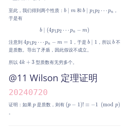
1
3
+
n
3
b
b
至此，我们得到两个性质：
∣
和
∣
⋯
，
b
m
b
p
p
p
1
2
-
n
\m
\m
于是有
1
id
id
m
p_
∣
(
4
⋯
b \mid \left(4p_1 p_2 \cdo
−
)
b
p
p
p
m
1
2
n
1 p
4
b
b
注意到
4
⋯
−
=
1
，于是
∣
1
，所以
不
p
p
p
m
_2
b
b
1
2
n
p
\m
\c
是质数。导出了矛盾，因此假设不成立。
_
id
do
1
1
4
所以
4
+
3
型质数有无穷多个。
ts
k
p
k
p_
@11 Wilson 定理证明
_
+
n
2
3
\c
20240720
d
ot
p
\l
证明：如果
是质数，则有
(
−
1
)
!
≡
−
1
(
m
o
d
)
p
p
p
s
eft
。
p
(p
_
- 1
n