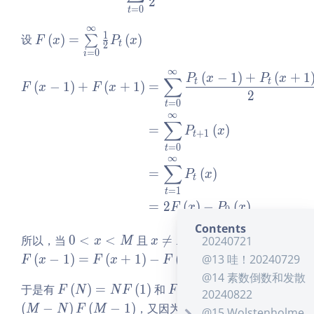
t]
2
(x
=
0
@6 随机变量不同个
t
\r
数 20240708
∞
F
ig
1
设
(
)
=
(
)
∑
F
x
P
x
t
2
@7 横跳游戏
\le
h
=
0
i
20240708
ft
t)
∞
\begin{aligned} F\left(x -
(
−
1
)
+
(
+
1
P
x
P
x
∑
(x
=
@8 抛硬币 20240716
t
t
(
−
1
)
+
(
+
1
)
=
F
x
F
x
2
\ri
0
@9 重要性排名
=
0
t
gh
∞
（PageRank）
∑
t)
=
(
)
P
x
20240716
+
1
t
=
=
0
t
@10
4
+
3
型质数
k
∞
\s
∑
有无穷个 20240720
=
(
)
P
x
u
t
@11 Wilson 定理证
=
1
m
t
明 20240720
=
2
(
)
−
(
)
F
x
P
x
\li
0
@12 这界有点松
mi
Contents
0
x
F
所以，当
0
<
<
且

=
时，有
(
)
−
20240721
x
M
x
N
F
x
ts_
<
\n
\l
{i
(
−
1
)
=
(
+
1
)
−
(
)
。
@13 哇！20240729
F
x
F
x
F
x
x
eq
ef
=
@14 素数倒数和发散
<
N
t
F
F
于是有
(
)
=
(
1
)
和
(
)
=
0}
F
N
N
F
F
N
20240822
M
(x
\l
\le
F
^
(
−
)
(
−
1
)
，又因为
(
1
)
+
M
N
F
M
F
@15 Wolstenholme