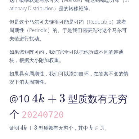
这个概率就是马尔可夫（Markov）链达到稳态分布（St
ef
ig
t
ationary Distribution）是的转移矩阵。
h
(x
t)
但是这个马尔可夫链很可能是可约（Reducible）或者
\r
ig
周期性（Periodic）的。于是我们需要先对这个马尔可
h
夫链进行扰动。
t)
如果该矩阵可约，我们完全可以把他拆成不同的连通
块，根据大小附加权重。
如果具有周期性，我们可以添加自环，在答案不变的情
况下消去周期性。
4k
4
+
3
@10
型质数有无穷
k
+
个
20240720
3
4
k
N
证明
4
+
3
型质数有无穷个，其中
∈
。
k
k
k
\in