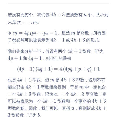
+
\m
3
at
4
hb
n
若没有无穷个，我们设
4
+
3
型质数有
个，从小到
k
n
k
b
p
大是
,
…
,
。
p
p
1
n
+
N
_
3
m
m
令
=
4
⋯
−
1
。显然
是奇数，所有因
1,
m
p
p
p
m
1
2
n
=
\l
4
4
子都必然可以被表示为
4
+
1
或
4
+
3
的形式。
k
k
4
d
k
k
p
4
4
我们先来分析一下，假设有两个
o
4
+
1
型数，记为
+
+
k
_
k
p
t
1
3
4
4
+
1
和
4
+
1
，则他们的乘积
p
q
1
+
+
s,
q
p
1
1
(
4
+
1
)
(
4
+
1
)
=
\left(4p + 1\right)\left(4
4
(
4
+
+
)
+
1
p
p
+
q
p
q
p
q
_
_
1
4
m
4
也是
4
+
1
型数。但
是
4
+
3
型数，说明不可
2
k
m
k
n
k
k
\c
4
m
能全部由
4
+
1
型数相乘得到，于是
中一定包含
k
m
+
+
d
k
4
a
4
一个
4
+
3
型数，记为
。一个
4
+
3
型合数一定
k
a
k
1
3
ot
+
k
k
4
4
可以被表示为一个
4
+
1
型数和一个更小的
4
+
3
k
k
s
1
+
+
k
k
a
4
型数的积。因此，我们可以一直拆
，直到拆成
4
+
a
k
p
3
3
+
+
k
b
3
型质数，记为
。
b
_