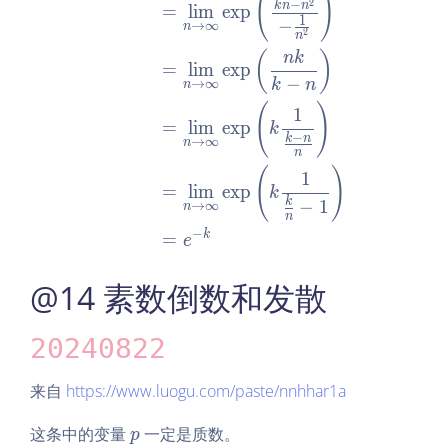
(
)
j
2
−
k
n
n
=
l
i
m
e
x
p
1
−
\n
→
∞
n
2
n
eq
(
)
n
k
=
l
i
m
e
x
p
a_
−
k
n
→
∞
n
{i,
(
)
1
j}
=
l
i
m
e
x
p
k
−
k
n
→
∞
n
n
(
)
1
=
l
i
m
e
x
p
k
k
−
1
→
∞
n
n
−
k
=
e
@14 素数倒数和发散
20240822
来自
https://www.luogu.com/paste/nnhhar1a
p
这条中的变量
一定是质数。
p