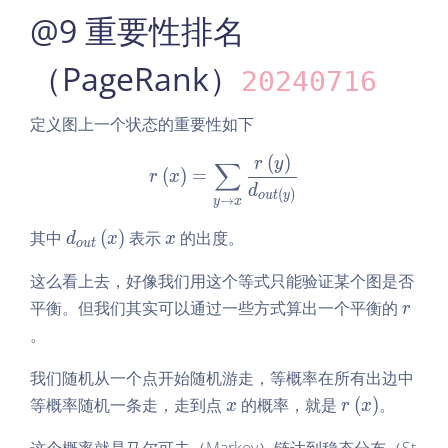
@9 重要性排名
（PageRank）
20240716
定义图上一个状态的重要性如下
(
)
r\left(x\right) = \sum\lim
r
y
∑
(
)
=
r
x
d
(
)
o
u
t
y
→
y
x
d
x
其中
(
)
表示
的出度。
d
x
x
o
u
t
_
这么看上去，好像我们用这个等式只能验证某个图是否
{o
u
r
平衡。但我们其实可以通过一些方式算出一个平衡的
r
t}
。
\l
ef
我们随机从一个点开始随机游走，等概率在所有出边中
t
x
r
等概率随机一条走，走到点
的概率，就是
(
)
。
x
r
x
(x
\l
\r