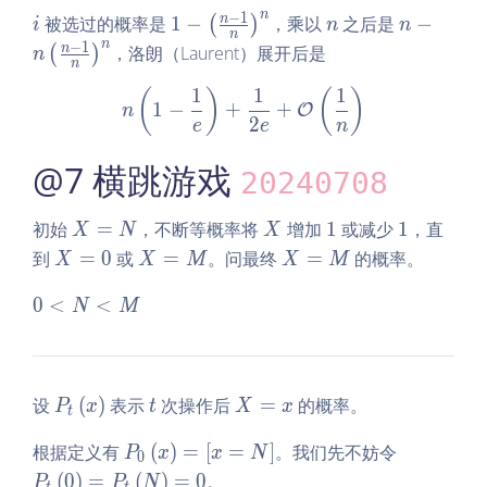
\r
o
n
−
1
i
1 -
n
n -
n
被选过的概率是
1
−
，乘以
之后是
−
(
)
i
n
n
n
ig
t
\le
n
n
−
1
n
，洛朗（Laurent）展开后是
(
)
n
h
s,
n
ft
\le
t]
x
1
1
1
(\f
ft
n\left(1 - \frac1e\right) 
(
)
(
)
1
−
+
+
O
n
_
ra
(\f
2
e
e
n
n
c
ra
@7 横跳游戏
{n
c
20240708
-
{n
1}
-
X
X
1
1
初始
=
，不断等概率将
增加
1
或减少
1
，直
X
N
X
n
1}
=
X
X
X
到
=
0
或
=
。问最终
=
的概率。
X
X
M
X
M
\ri
n
N
=
=
=
gh
\ri
0
0
<
<
0
M
M
N
M
t)
gh
<
^n
t)
N
^n
<
M
P
t
X
设
(
)
表示
次操作后
=
的概率。
P
x
t
X
x
t
_t
=
P
P
根据定义有
(
)
=
[
=
]
。我们先不妨令
\l
x
P
x
x
N
0
_
_t
ef
(
0
)
=
(
)
=
0
。
P
P
N