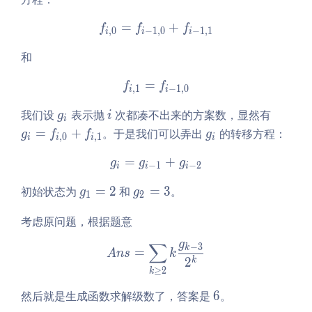
3
=
t
gh
0
=
f_{i, 0} = f_{i - 1, 0} + f_{
+
f
f
f
(x
t)
,
0
−
1
,
0
−
1
,
1
i
i
i
/
+
1}
和
1
\r
=
f_{i, 1} = f_{i - 1, 0}
f
f
,
1
−
1
,
0
i
i
ig
h
g
i
g_
我们设
表示抛
次都凑不出来的方案数，显然有
g
i
i
t)
_
i
g
=
+
。于是我们可以弄出
的转移方程：
g
f
f
g
,
0
,
1
i
i
i
i
-
i
=
_
F
f_
=
g_i = g_{i - 1} + g_{i - 2}
+
g
g
g
i
−
1
−
2
i
i
i
\l
{i,
g
g
ef
初始状态为
=
2
和
=
3
。
g
g
0}
1
2
_
_
t
+
考虑原问题，根据题意
1
2
(x
f_
=
=
\r
{i,
g
∑
−
3
Ans = \sum\limits_{k \ge
k
=
2
3
ig
A
n
s
k
1}
2
k
h
≥
2
k
t)
6
然后就是生成函数求解级数了，答案是
6
。