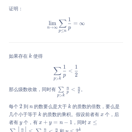
证明：
1
∑
\lim\limits_{n \to \infty}
l
i
m
=
∞
p
→
∞
n
≤
p
n
k
如果存在
使得
k
1
1
∑
\sum\limits_{p > k}\frac
<
2
p
>
p
k
\s
n
n
那么级数收敛，同时有
<
。
∑
2
p
u
>
p
k
m
2
n
k
每个
2
到
的数要么是大于
的质数的倍数，要么是
n
k
\li
k
x
几个小于等于
的质数的乘积。假设前者有
个，后
k
x
mi
y
x
x
者有
个，有
+
=
−
1
，同时
≤
ts
y
x
y
n
x
+
\l
⌊
⌋
_
y
n
n
n
k
≤
<
和
≤
2
。
∑
∑
y