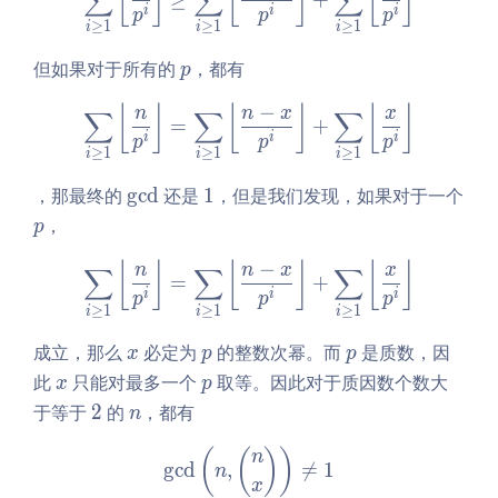
⌊
⌋
⌊
⌋
⌊
⌋
∑
∑
∑
-
i
i
i
p
p
p
≥
1
≥
1
≥
1
i
i
i
x
\r
p
但如果对于所有的
，都有
p
ig
−
h
\sum\limits_{i \geq 1}\left
⌊
⌋
⌊
⌋
⌊
⌋
n
n
x
x
∑
∑
∑
=
+
t)!
i
i
i
p
p
p
≥
1
≥
1
≥
1
i
i
i
\g
1
，那最终的
g
c
d
还是
1
，但是我们发现，如果对于一个
cd
p
，
p
−
\sum\limits_{i \geq 1}\left
⌊
⌋
⌊
⌋
⌊
⌋
n
n
x
x
∑
∑
∑
=
+
i
i
i
p
p
p
≥
1
≥
1
≥
1
i
i
i
x
p
p
成立，那么
必定为
的整数次幂。而
是质数，因
x
p
p
x
p
此
只能对最多一个
取等。因此对于质因数个数大
x
p
2
n
于等于
2
的
，都有
n
\gcd\left(n, \binom nx\rig
(
(
)
)
n
g
c
d
,

=
1
n
x