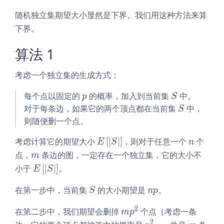
E
\ri
随机独立集期望大小显然是下界。我们用这种方法来算
gh
下界。
t)
算法 1
考虑一个独立集的生成方式：
p
S
每个点以固定的
的概率，加入到当前集
中。
p
S
S
对于每条边，如果它的两个顶点都在当前集
中，
S
则随便删一个点。
E
n
考虑计算它的期望大小
[
∣
∣
]
，则对于任意一个
个
E
S
n
\l
m
点，
条边的图，一定存在一个独立集，它的大小不
m
ef
E
小于
[
∣
∣
]
。
E
S
t
\l
[\l
S
n
在第一步中，当前集
的大小期望是
。
ef
S
n
p
ve
p
t
rt
2
m
在第二步中，我们期望会删掉
个点（考虑一条
m
p
[\l
S
p
2