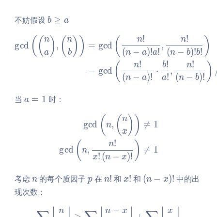
+
q
(\b
1}
b
a,
ino
不妨假设
≥
b
a
<
\g
b
m
\f
!
!
\begin{aligned} \gcd\left(\
(
(
)
(
)
)
(
)
n
n
n
n
eq
<
na,
ra
g
c
d
,
=
g
c
d
,
(
−
)
!
!
(
−
)
!
!
a
n
\bi
a
b
n
a
a
n
b
b
c1
no
!
!
!
(
)
n
b
n
{d
=
g
c
d
⋅
,
m
(
−
)
!
!
(
−
)
!
_
n
a
a
n
b
nb
a}
\ri
a
当
=
1
时：
+
a
gh
=
\f
\begin{aligned} \gcd\left(
(
(
)
)
t)
n
1
ra
g
c
d
,

=
1
n
\n
x
c1
eq
!
(
)
n
{d
g
c
d
,

=
1
n
1
_b
!
(
−
)
!
x
n
x
+
n
p
n!
x!
\l
2}
考虑
的每个质因子
在
!
和
!
和
(
−
)
!
中的出
n
p
n
x
n
x
ef
现次数：
t
−
(n
\sum\limits_{i \geq 1}\left
n
n
x
x
≥
+