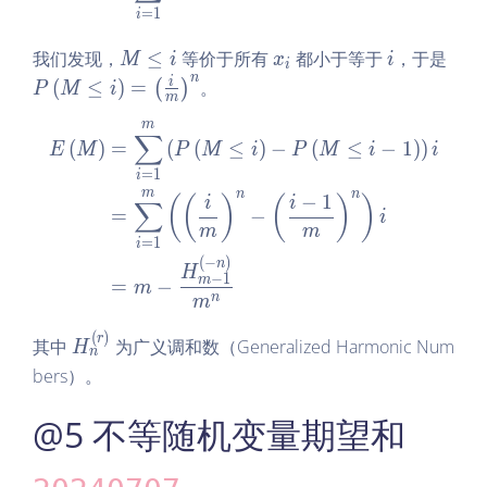
+
=
1
i
{i
1}
=
=
M
x
i
P
我们发现，
≤
等价于所有
都小于等于
，于是
M
i
x
i
i
1}
\fr
\l
_
\le
n
i
(
≤
)
=
。
(
)
P
M
i
^n
m
ac
e
i
ft
x_i
m
{n
q
(M
\begin{aligned} E\left(M\r
∑
(
)
=
(
(
≤
)
−
(
≤
−
1
)
)
E
M
P
M
i
P
M
i
i
+
i
\le
=
1
2}
i
q i
m
n
n
−
1
(
(
)
(
)
)
i
i
n
\ri
∑
=
−
i
gh
m
m
=
1
i
t)
(
−
)
n
H
=
−
1
m
=
−
m
n
m
\le
ft
(
)
H_
r
其中
为广义调和数（Generalized Harmonic Num
H
(\f
n
n^
bers）。
ra
{\l
c i
eft
@5 不等随机变量期望和
m
(r
\ri
\ri
gh