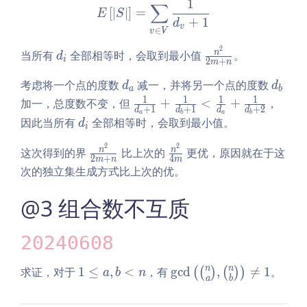
1
∑
E\left[\lvert S \rvert\rig
v
[\l
[
∣
∣
]
=
E
S
+
1
d
ve
v
∈
v
V
rt
2
d
\f
n
当所有
全部相等时，会取到最小值
。
d
S
i
2
+
m
n
_
ra
\r
d
d
考虑将一个点的度数
i
减一，并将另一个点的度数
c
d
d
ve
a
b
_
_
{n
1
1
1
1
\f
加一，总度数不变，但
+
<
+
，
rt
+
1
+
1
+
2
d
d
d
d
a
b
a
a
b
b
^
ra
d
\r
因此当所有
全部相等时，会取到最小值。
d
i
2}
c1
_
ig
{2
2
2
{d
\f
\fr
n
n
这次得到的界
i
比上次的
h
更优，原因就在于这
2
+
4
m
n
m
m
_a
ra
ac
t]
次的独立集生成方式比上次的优。
+
+
c
{n
n}
1}
{n
^
@3 组合数不互质
+
^
2}
\f
2}
{4
20240608
ra
{2
m}
c1
m
1
\gc
n
n
求证，对于
1
≤
,
<
，有
g
c
d
,

=
1
。
(
(
)
(
)
)
a
b
n
{d
+
a
b
\l
d\l
_b
n}
e
eft