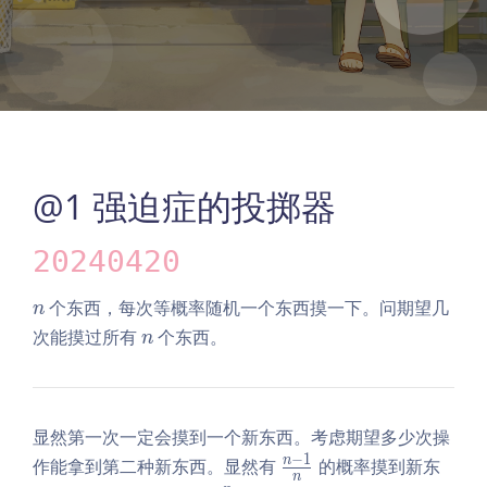
@1 强迫症的投掷器
20240420
n
个东西，每次等概率随机一个东西摸一下。问期望几
n
n
次能摸过所有
个东西。
n
显然第一次一定会摸到一个新东西。考虑期望多少次操
−
1
\f
n
作能拿到第二种新东西。显然有
的概率摸到新东
n