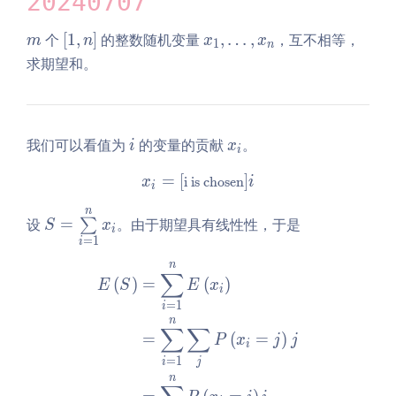
20240707
gh
t)^
t)}
n
m
\l
x
个
[
1
,
]
的整数随机变量
,
…
,
，互不相等，
m
n
x
x
1
n
ef
_
求期望和。
t
1,
[1,
\l
n
d
\r
o
i
x
我们可以看值为
的变量的贡献
。
i
x
i
ig
t
_
h
s,
=
[
x_i = [\text{i is chosen}]i
]
x
i is chosen
i
i
i
t]
x
n
S
_
设
=
。由于期望具有线性性，于是
∑
S
x
i
=
n
=
1
i
\s
n
\begin{aligned} E\left(S\
∑
u
(
)
=
(
)
E
S
E
x
i
m
=
1
i
\li
n
∑
∑
m
=
(
=
)
P
x
j
j
i
its
=
1
i
j
_
n