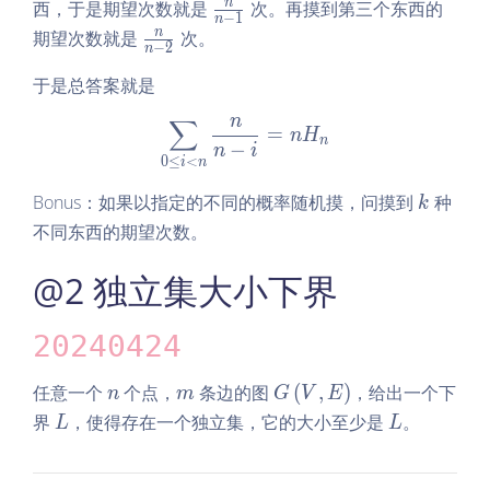
ra
\f
n
西，于是期望次数就是
次。再摸到第三个东西的
−
1
n
c
ra
\f
n
期望次数就是
次。
−
2
{n
n
c
ra
-
n
于是总答案就是
c
1}
{n
n
n
∑
n
\sum\limits_{0 \leq i < n}
-
=
{n
n
H
n
−
n
i
1}
-
0
≤
<
i
n
2}
k
Bonus：如果以指定的不同的概率随机摸，问摸到
种
k
不同东西的期望次数。
@2 独立集大小下界
20240424
n
m
G
任意一个
个点，
条边的图
(
,
)
，给出一个下
n
m
G
V
E
\le
L
L
界
，使得存在一个独立集，它的大小至少是
。
L
L
ft
(V,