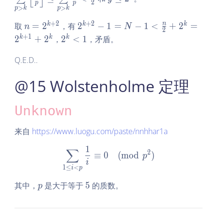
2
p
p
y
eq
{p
\l
>
>
p
k
p
k
=
\s
>
e
+
2
+
2
n
2^
n
k
k
k
取
=
2
，有
2
−
1
=
−
1
<
+
2
=
n
u
n
N
k}
q
2
=
{k
+
1
2
-
m
k
k
k
2
+
2
，
2
<
1
，矛盾。
\f
2
2^
+
^
1
\li
ra
^
{k
2}
Q.E.D..
k
mi
c
k
+
-
<
ts
n
@15 Wolstenholme 定理
2}
1
1
_
p
=
{p
<
N
>
\f
Unknown
-
k}
ra
1
\l
c
来自
https://www.luogu.com/paste/nnhhar1a
<
eft
n2
\f
1
\lf
∑
\sum\limits_{1 \leq i < p
2
≡
0
(
m
o
d
)
p
ra
lo
i
1
≤
<
i
p
c
or
n
\f
p
5
其中，
是大于等于
5
的质数。
p
2
ra
+
c
2^
n