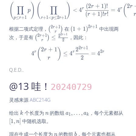
-1
1
(
)
(
)
\left(\prod\limits_{p \leq
eq
(
2
+
1
)
!
2
<
(
r
r
∏
∏
\p
r
r
<
4
=
4
p
r
4^
(
+
1
)
!
!
m
r
r
≤
+
1
+
1
<
≤
2
+
1
p
r
r
p
r
+
{q
od
1}
2
+
1
-
2
+
1
r
\b
\l
r
p
根据二项式定理，
在
(
1
+
1
)
中出现两
(
)
r
p
1}
in
ef
2
+
1
2
+
1
r
\bi
2
r
次，于是有
≤
，因此：
(
)
<
2
r
o
t
no
4^
2
+
1
m
(1
r
2
+
1
2
4^r\binom{2r + 1}r \leq 
(
)
r
m
2
r
r
r
4
≤
4
=
4
r
{2
+
{2r
2
r
r
1
+
Q.E.D..
+
\r
1}r
1}
ig
\le
@13 哇！
r
h
20240729
q
t)
\fr
^
ac
灵感来源
ABC214G
{2
{2^
r
k
n
a
\l
给出
个长度为
的数组
,
…
,
，每个元素都从
{2r
k
n
a
a
1
k
+
_
ef
+
[
1
,
]
中随机选取。
n
1}
1,
t
1}}
\l
[1,
n
b
\l
现在生成一个长度为
的数组
，每个元素也都从
2
n
b