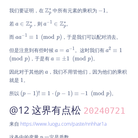
\r
-
ig
∗
\m
Z
-
我们要证明，在
中所有元素的乘积为
−
1
。
m
p
h
at
1
=
t)!
∗
−
1
∗
a
Z
a^
Z
若
∈
，则
∈
。
hb
a
a
1
p
p
\e
\in
{-
b
−
1
aa
而
≡
1
(
m
o
d
)
，于是我们可以配对消去。
qu
\m
1}
a
a
p
Z_
^
iv
at
\in
p^
−
1
2
a
a^
但是注意到有些时候
=
。这时我们有
≡
1
{-
a
a
-1
a
hb
\m
*
=
2
1}
a
\p
(
m
b
o
d
)
，于是有
at
≡
±
1
(
m
o
d
)
。
p
a
p
a^
\e
\e
\e
m
Z_
hb
{-
qu
a
因此对于其他的
qu
，我们不用管他们，因为他们的乘积
qu
od
p^
b
a
1}
iv
iv
iv
1
p
*
Z_
就是
1
。
1
1
\p
p^
\p
\l
\p
所以
(
−
1
)
!
≡
1
m
⋅
(
−
1
)
≡
−
1
(
m
o
d
)
。
*
p
p
p
m
eft
m
1
od
@12 这界有点松
(p
od
\p
20240721
p
- 1
p
m
\r
od
来自
https://www.luogu.com/paste/nnhhar1a
ig
p
h
p
这条中的变量
一定是质数。
p