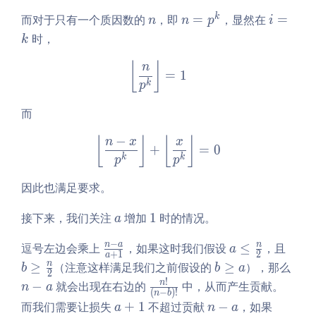
n
n
i
k
而对于只有一个质因数的
，即
=
，显然在
=
n
n
p
i
=
=
时，
k
p
k
^
\left\lfloor\frac n{p^k}\ri
⌊
⌋
n
=
1
k
k
p
而
−
\left\lfloor\frac {n - x}{p
⌊
⌋
⌊
⌋
n
x
x
+
=
0
k
k
p
p
因此也满足要求。
a
1
接下来，我们关注
增加
1
时的情况。
a
−
\f
a
b
n
a
n
逗号左边会乘上
，如果这时我们假设
≤
，且
a
+
1
2
a
ra
\l
\g
b
n
n
≥
（注意这样满足我们之前假设的
≥
），那么
b
b
a
2
c
e
eq
\g
-
!
\fra
n
−
就会出现在右边的
中，从而产生贡献。
n
a
(
−
)
!
{n
q
\f
n
b
eq
a
c
a
n
a
而我们需要让损失
+
1
不超过贡献
−
，如果
a
n
a
-
\f
ra
a