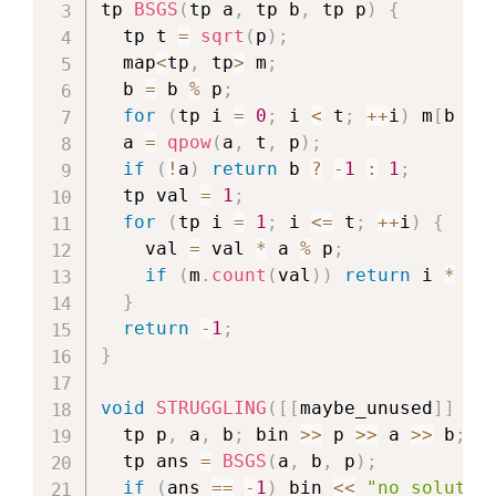
\r
tp 
BSGS
(
tp a
,
 tp b
,
 tp p
)
{
=
ig
  tp t 
=
sqrt
(
p
)
;
1
h
  map
<
tp
,
 tp
>
 m
;
t)
  b 
=
 b 
%
 p
;
<
for
(
tp i 
=
0
;
 i 
<
 t
;
++
i
)
 m
[
b 
*
p
  a 
=
qpow
(
a
,
 t
,
 p
)
;
if
(
!
a
)
return
 b 
?
-
1
:
1
;
  tp val 
=
1
;
for
(
tp i 
=
1
;
 i 
<=
 t
;
++
i
)
{
    val 
=
 val 
*
 a 
%
 p
;
if
(
m
.
count
(
val
)
)
return
 i 
*
 t 
}
return
-
1
;
}
void
STRUGGLING
(
[
[
maybe_unused
]
]
un
  tp p
,
 a
,
 b
;
 bin 
>>
 p 
>>
 a 
>>
 b
;
  tp ans 
=
BSGS
(
a
,
 b
,
 p
)
;
if
(
ans 
==
-
1
)
 bin 
<<
"no solutio