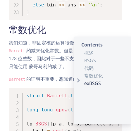
else
 bin 
<<
 ans 
<<
'\n'
;
}
常数优化
我们知道，非固定模的运算很慢，我们可以使用
Contents
约减来优化常数。但是
约减需要用到
Barrett
Barrett
概述
128 位整数，因此对于一些不支持 128 位整数的 OJ，
BSGS
只能使用
蒙哥马利约减
了。
代码
常数优化
的证明不重要，想知道的可以自行 Google。
Barrett
exBSGS
struct
Barrett
{
typedef
unsigned
lon
long
long
qpow
(
long
long
 x
,
long
lon
tp 
BSGS
(
tp a
,
 tp b
,
 Barrett p
)
{
  tp t 
=
sqrt
(
p
.
m
)
;