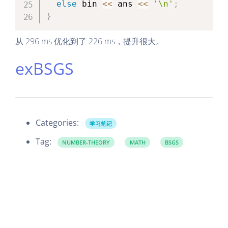
else
 bin 
<<
 ans 
<<
'\n'
;
}
从 296 ms 优化到了 226 ms，提升很大。
exBSGS
Categories:
学习笔记
Tag:
NUMBER-THEORY
MATH
BSGS