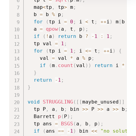
  map
<
tp
,
 tp
>
 m
;
  b 
=
 b 
%
 p
;
for
(
tp i 
=
0
;
 i 
<
 t
;
++
i
)
 m
[
b 
*
  a 
=
qpow
(
a
,
 t
,
 p
)
;
if
(
!
a
)
return
 b 
?
-
1
:
1
;
  tp val 
=
1
;
for
(
tp i 
=
1
;
 i 
<=
 t
;
++
i
)
{
    val 
=
 val 
*
 a 
%
 p
;
if
(
m
.
count
(
val
)
)
return
 i 
*
 t 
}
return
-
1
;
}
void
STRUGGLING
(
[
[
maybe_unused
]
]
un
  tp P
,
 a
,
 b
;
 bin 
>>
 P 
>>
 a 
>>
 b
;
  Barrett 
p
(
P
)
;
  tp ans 
=
BSGS
(
a
,
 b
,
 p
)
;
if
(
ans 
==
-
1
)
 bin 
<<
"no solutio