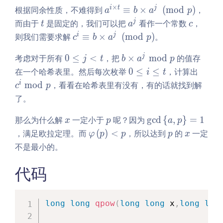
es
fl
q
im
×
a^
i
t
j
根据同余性质，不难得到
≡
×
(
m
o
d
)
，
a
b
a
p
t
o
j
es
{i
t
a
c
j
而由于
是固定的，我们可以把
看作一个常数
，
t
a
c
- j
or
<
t -
\t
^
c^
i
j
则我们需要求解
≡
×
(
m
o
d
)
。
c
b
a
p
\s
t
j}
im
j
i
qr
\e
es
0
b
j
考虑对于所有
0
≤
<
，把
×
m
o
d
的值存
\e
j
t
b
a
p
t
qu
t}
\l
\t
qu
0
c^
在一个哈希表里。然后每次枚举
0
≤
≤
，计算出
i
t
p
iv
\e
e
im
iv
\l
i
i
m
o
d
，看看在哈希表里有没有，有的话就找到解
c
p
\r
b
qu
q
es
b
e
\b
了。
ig
\p
iv
j
a^
\t
q
m
h
m
b
<
j
im
i
od
x
p
\g
那么为什么解
一定小于
呢？因为
g
c
d
{
,
}
=
1
x
p
a
p
t
od
\t
t
\b
es
\l
p
cd
\v
p
x
，满足欧拉定理。而
(
)
<
，所以达到
的
一定
\r
p
φ
p
im
p
p
x
m
a^
e
\le
ar
fl
es
不是最小的。
od
j
q
ft\
p
o
a^
p
\p
t
{a,
hi
代码
or
j
m
p
\l
\p
od
\ri
ef
m
p
gh
t
od
long
long
qpow
(
long
long
 x
,
long
lon
t
(p
p
\}