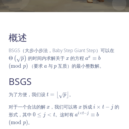
概述
\T
BSGS（大步小步法，Baby Step Giant Step）可以在
he
x
a^
x
Θ
的时间内求解关于
的方程
≡
(
)
p
x
a
b
ta
x
a
p
(
m
o
d
)
（要求
与
互质）的最小整数解。
p
a
p
\le
\e
ft
qu
BSGS
(\s
iv
qrt
b
t
为了方便，我们设
=
。
⌊
⌋
t
p
p
\p
=
\ri
m
x
x
i
对于一个合法的解
，我们可以将
拆成
×
−
的
\l
x
x
i
t
j
gh
od
\t
ef
×
−
0
a^
i
t
j
形式，其中
0
≤
<
。这时有
≡
j
t
a
b
t)
p
i
t
\l
{i
(
m
o
d
)
。
p
m
\l
e
\t