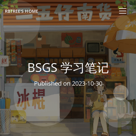
RBTREE'S HOME
BSGS 学习笔记
Published on
2023-10-30