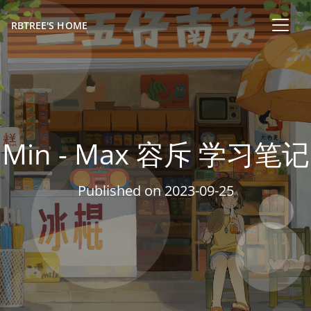
RBTREE'S HOME
Min - Max 容斥 学习笔记
Published on
2023-09-25