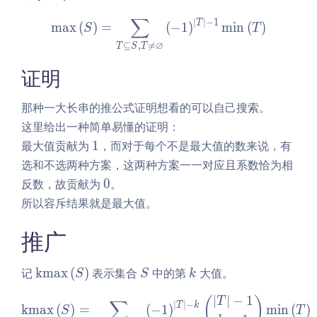
∑
∣
∣
−
1
\max\left(S\right) = \sum\
T
m
a
x
(
)
=
(
−
1
)
m
i
n
(
)
S
T
∅
⊆
,

=
T
S
T
证明
那种一大长串的推公式证明想看的可以自己搜索。
这里给出一种简单易懂的证明：
1
最大值贡献为
1
，而对于每个不是最大值的数来说，有
选和不选两种方案，这两种方案一一对应且系数恰为相
0
反数，故贡献为
0
。
所以容斥结果就是最大值。
推广
\o
S
k
记
k
m
a
x
(
)
表示集合
中的第
大值。
S
S
k
pe
∣
∣
−
1
\operatorname{kmax}\left(S
(
)
T
∑
ra
∣
∣
−
T
k
k
m
a
x
(
)
=
(
−
1
)
m
i
n
(
)
S
T