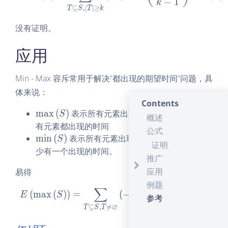
−
1
to
k
⊆
,
∣
∣
≥
T
S
T
k
rn
a
没有证明。
m
e
应用
{k
m
Min - Max 容斥常用于解决“都出现的期望时间”问题，具
a
体来说：
x}
Contents
\l
\max\left(S\right)
m
a
x
(
)
表示所有元素出现时间的最大值，即所
S
概述
ef
有元素都出现的时间
公式
t
\min\left(S\right)
m
i
n
(
)
表示所有元素出现时间的最小值，即至
S
(S
证明
少有一个出现的时间。
\r
推广
ig
应用
易得
h
例题
∑
t)
∣
∣
−
1
E\left(\max\left(S\right)\
T
(
m
a
x
(
)
)
=
(
−
1
)
(
m
i
n
(
)
)
E
S
E
T
参考
∅
⊆
,

=
T
S
T