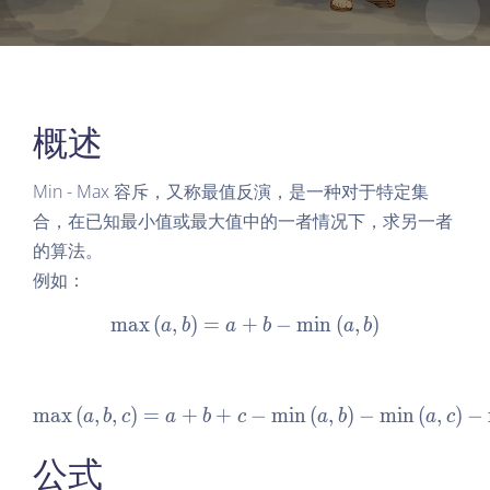
概述
Min - Max 容斥，又称最值反演，是一种对于特定集
合，在已知最小值或最大值中的一者情况下，求另一者
的算法。
例如：
m
a
x
(
,
)
=
+
\max\left(a, b\right) = a +
−
m
i
n
(
,
)
a
b
a
b
a
b
m
a
x
(
,
,
)
=
+
+
\max\left(a, b, c\right) = a
−
m
i
n
(
,
)
−
m
i
n
(
,
)
−
a
b
c
a
b
c
a
b
a
c
公式