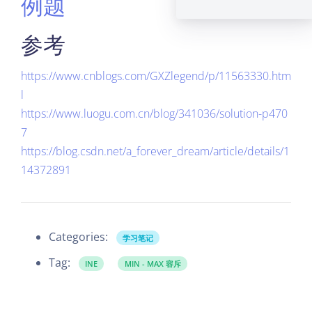
例题
参考
https://www.cnblogs.com/GXZlegend/p/11563330.htm
l
https://www.luogu.com.cn/blog/341036/solution-p470
7
https://blog.csdn.net/a_forever_dream/article/details/1
14372891
Categories:
学习笔记
Tag:
INE
MIN - MAX 容斥