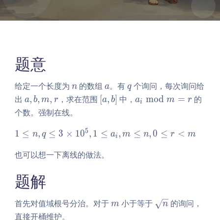
题意
n
a
q
给定一个长度为
的数组
。有
个询问，每次询问给
n
a
q
a,
\l
a_
出
,
,
,
，求在范围
[
,
]
中，
m
o
d
=
的
a
b
m
r
a
b
a
m
r
i
b,
ef
i
个数。强制在线。
m,
t
\b
r
[a,
m
5
1
1
≤
,
≤
3
×
1
0
,
1
≤
,
≤
,
0
≤
<
n
q
a
m
n
r
m
i
b
od
\l
也可以想一下离线的做法。
\r
m
e
ig
=
q
题解
h
r
n,
t]
q
\l
m
\s
首先对值域根号分治。对于
小于等于
的询问，
m
n
e
qr
直接开桶维护。