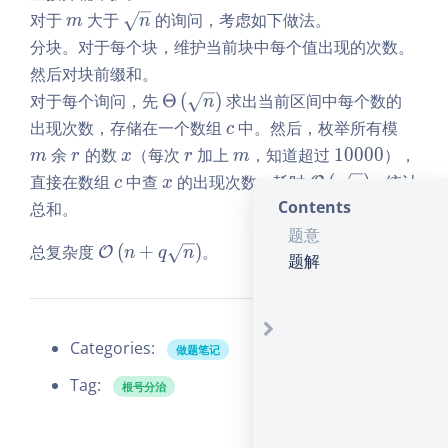
q
t
m
\s
对于
大于
的询问，考虑如下做法。
m
n
3
n
qr
分块。对于每个块，维护当前块中每个值出现的次数。
\t
t
然后对块前缀和。
i
n
m
\T
对于每个询问，先
Θ
(
)
求出当前区间中每个数的
n
es
he
c
m
出现次数，存储在一个数组
中。然后，枚举所有模
c
1
ta
r
x
r
m
1
余
的数
（每次
加上
，知道超过
1
0
0
0
0
），
m
r
x
r
m
0
\le
0
c
x
\m
直接在数组
中查
的出现次数。耗时
(
)
，统计
O
c
x
n
^
ft
0
at
Contents
总和。
5,
(\s
0
hc
题意
1
qrt
0
al
\m
总复杂度
(
+
)
。
O
n
q
n
\l
n
题解
O
at
e
\ri
\le
hc
q
gh
ft
al
a
t)
(\s
O
Categories:
_
做题笔记
qrt
\le
i,
Tag:
n
ft
根号分治
m
\ri
(n
\l
gh
+
e