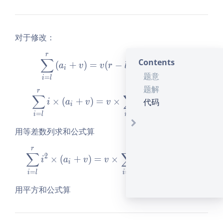
\l
\l
\l
\l
i
i
i
e
m
m
m
q
it
it
it
对于修改：
1
s_
s_
s_
0
r
r
\sum\limits_{i = l}^r\left(
{i
{i
{i
^
∑
∑
Contents
(
+
)
=
(
−
+
1
)
+
a
v
v
r
l
a
i
i
=
=
=
4
题意
=
=
i
l
i
l
l}
l}
l}
题解
r
r
r
^r
^r
^r
\sum\limits_{i = l}^ri \tim
∑
∑
∑
×
(
+
)
=
×
+
×
代码
i
a
v
v
i
i
a
a
i
i^
i
i
=
=
=
_i
\t
2
i
l
i
l
i
l
i
\t
用等差数列求和公式算
m
i
r
r
r
es
m
\sum\limits_{i = l}^ri^2 \
∑
∑
∑
2
2
2
×
(
+
)
=
×
+
×
i
a
v
v
i
i
a
a
es
i
i
=
=
=
_i
a
i
l
i
l
i
l
_i
用平方和公式算