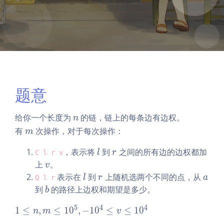
题意
n
给你一个长度为
的链，链上的每条边有边权。
n
m
有
次操作，对于每次操作：
m
l
r
，表示将
到
之间的所有边的边权都加
l
r
C l r v
v
上
。
v
l
r
a
表示在
到
上随机选两个不同的点，从
l
r
a
Q l r
b
到
的路径上边权和期望是多少。
b
5
4
4
1
1
≤
,
≤
1
0
,
−
1
0
≤
≤
1
0
n
m
v
\l