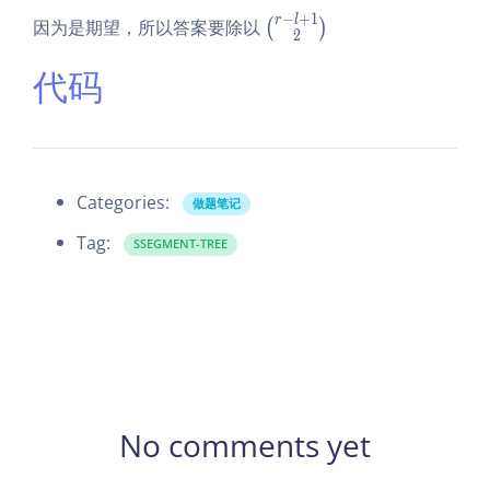
−
+
1
\b
r
l
因为是期望，所以答案要除以
(
)
2
in
代码
o
m
{r
- l
+
1}
Categories:
做题笔记
2
Tag:
SSEGMENT-TREE
No comments yet