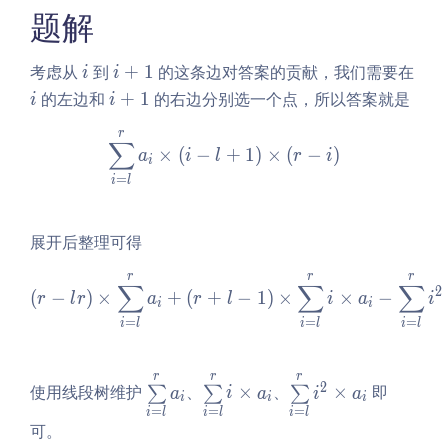
题解
e
q
n,
i
i
i
考虑从
到
+
1
的这条边对答案的贡献，我们需要在
i
i
m
+
i
的左边和
+
1
的右边分别选一个点，所以答案就是
i
i
\l
1
+
e
r
\sum\limits_{i = l}^ra_i \ti
1
∑
q
×
(
−
+
1
)
×
(
−
)
a
i
l
r
i
i
1
=
i
l
0
^
展开后整理可得
5,
-1
r
r
r
\left(r - lr\right) \times \
∑
∑
∑
0
2
(
−
)
×
+
(
+
−
1
)
×
×
−
r
l
r
a
r
l
i
a
i
i
i
^
=
=
=
i
l
i
l
i
l
4
\l
r
r
r
\s
\s
\s
e
2
使用线段树维护
、
×
、
×
即
∑
∑
∑
a
i
a
i
a
i
i
i
u
u
u
q
=
=
=
i
l
i
l
i
l
m
m
m
可。
v