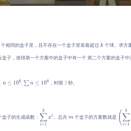
k
个相同的盒子里，且不存在一个盒子里装着超过
个球。求方
k
应盒子，使得第一个方案中的盒子中有一个 第二个方案的盒子中
6
8
\s
≤
≤
1
0
,
≤
1
0
，时限 3 秒。
∑
n
n
u
m
n
\l
\d
m
\le
k
k
(
∑
∑
e
i
个盒子的生成函数：
。总共
个盒子的方案数就是
is
x
m
ft
q
pl
(\d
=
1
=
1
i
i
1