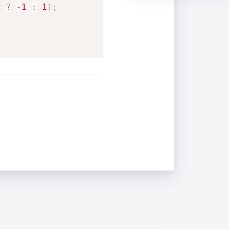
2
?
-
1
:
1
)
;