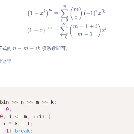
{i
m
=
\left(1 - x^k\right)^m = \
(
)
m
∑
m
i
k
i
k
1
−
=
(
−
1
)
(
)
x
x
1}
i
=
0
i
^k
∞
−
1
+
(
)
m
i
∑
−
x^
m
i
(
1
−
)
=
x
x
−
1
m
i
=
0
i
n
下式的
−
−
项系数即可。
n
m
i
k
-
看
这里
m
- i
k
bin 
>>
 n 
>>
 m 
>>
 k
;
=
0
;
0
;
 i 
<=
 m
;
++
i
)
{
 i 
*
 k 
-
1
;
-
1
)
break
;