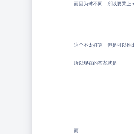
而因为球不同，所以要乘上
2
\l
0
eq
0
10
^6
这个不太好算，但是可以推
所以现在的答案就是
而