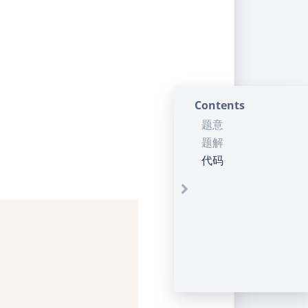
sum \limits_{i = 0}^m\binom mi \left(-1\right)^ix^{i
Contents
题意
题解
代码