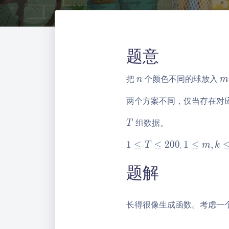
题意
n
m
把
个颜色不同的球放入
n
m
两个方案不同，仅当存在对
T
组数据。
T
1
1
1
≤
≤
2
0
0
,
1
≤
,
T
m
k
\l
\l
题解
e
eq
q
m,
T
k
\l
\l
长得很像生成函数。考虑一
e
eq
q
n