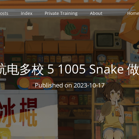
osts
Index
Private Training
About
Home 
 杭电多校 5 1005 Snake
Published on
2023-10-17