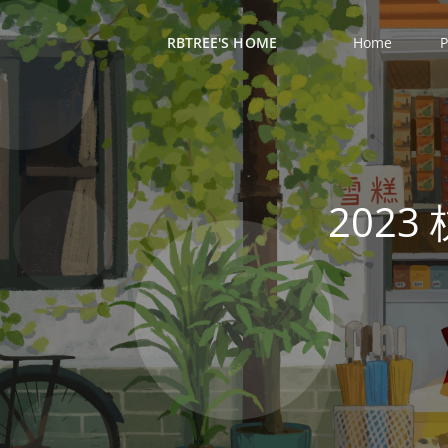
RBTREE'S HOME
Home
P
2023