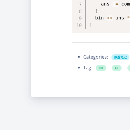
    ans 
+=
 com
}
  bin 
<<
 ans 
*
}
Categories:
做题笔记
Tag:
INE
GF