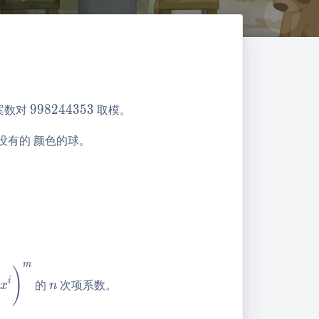
9
案数对
9
9
8
2
4
4
3
5
3
取模。
9
没有的 颜色的球。
8
2
4
4
3
5
3
m
n
)
i
的
次项系数。
x
n