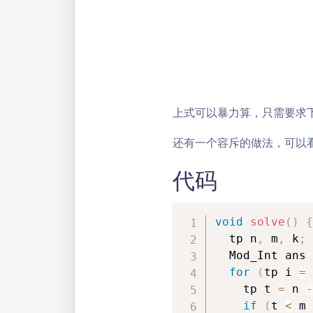
上式可以暴力算，只需要求
还有一个容斥的做法，可以
代码
void
solve
(
)
{
  tp n
,
 m
,
 k
;
 
  Mod_Int ans 
for
(
tp i 
=
    tp t 
=
 n 
-
if
(
t 
<
 m 